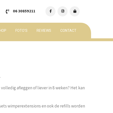
06 30859211
HOP
FOTO’S
REVIEWS
CONTACT
.
volledig afleggen of liever in 8 weken? Het kan
 sets wimperextensions en ook de refills worden