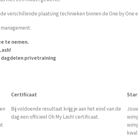
de verschillende plaatsing technieken binnen de One by One en
on management.
ee te nemen.
Lash!
 dagdelen privetraining
Certificaat
Star
 en
Bij voldoende resultaat krijg je aan het eind van de
Jouw
dag een officieel Oh My Lash! certificaat.
wimp
nt
wimp
kwal