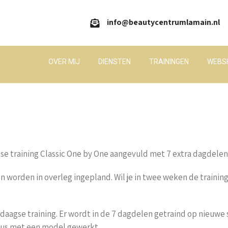
info@beautycentrumlamain.nl
OVER MIJ
DIENSTEN
TRAININGEN
WEBS
se training Classic One by One aangevuld met 7 extra dagdelen
worden in overleg ingepland. Wil je in twee weken de training 
ndaagse training. Er wordt in de 7 dagdelen getraind op nieuwe
dus met een model gewerkt.