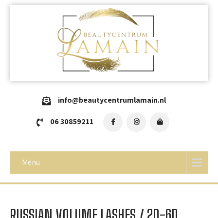
info@beautycentrumlamain.nl
06 30859211
Menu
RUSSIAN VOLUME LASHES / 2D-6D