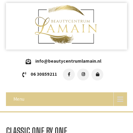
info@beautycentrumlamain.nl
06 30859211
Menu
CLASSIC ONE BY ONE