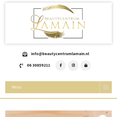
info@beautycentrumlamain.nl
06 30859211
Menu