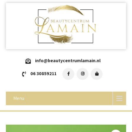
info@beautycentrumlamain.nl
06 30859211
Menu