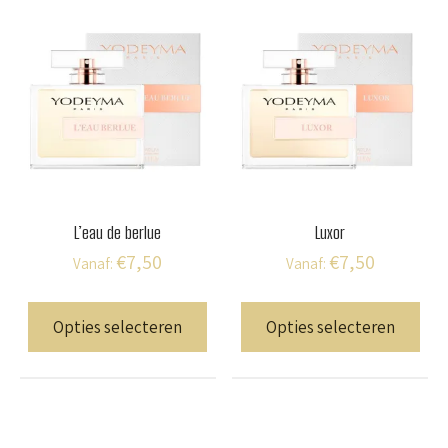
L’eau de berlue
Luxor
€
7,50
€
7,50
Vanaf:
Vanaf:
Dit
Dit
product
pro
Opties selecteren
Opties selecteren
heeft
hee
meerdere
mee
variaties.
vari
Deze
Dez