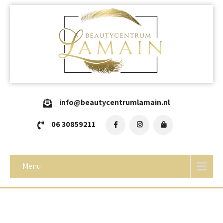
info@beautycentrumlamain.nl
06 30859211
Menu