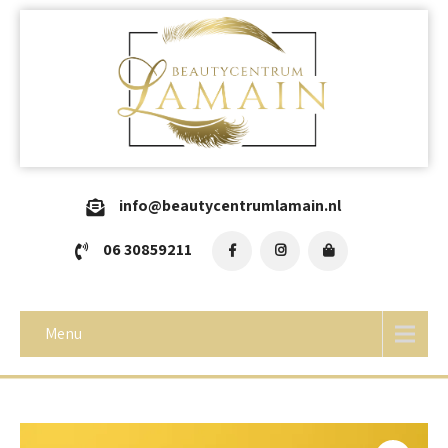
info@beautycentrumlamain.nl
06 30859211
Menu